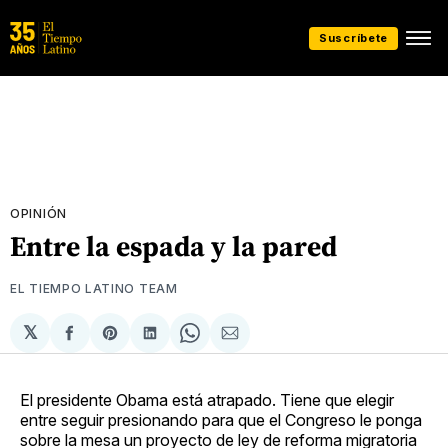
Suscríbete
OPINIÓN
Entre la espada y la pared
EL TIEMPO LATINO TEAM
𝕏
Compartir
Share
Compartir
Share
Compartir
en
on
en
on
via
Facebook
Pinterest
LinkedIn
WhatsApp
Email
El presidente Obama está atrapado. Tiene que elegir
entre seguir presionando para que el Congreso le ponga
sobre la mesa un proyecto de ley de reforma migratoria