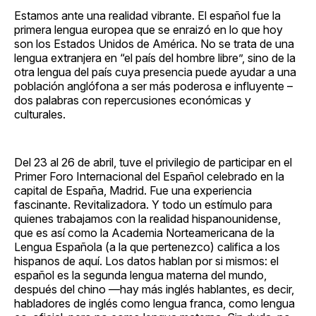
Facebook
Pinterest
LinkedIn
WhatsApp
Email
Estamos ante una realidad vibrante. El español fue la
primera lengua europea que se enraizó en lo que hoy
son los Estados Unidos de América. No se trata de una
lengua extranjera en “el país del hombre libre”, sino de la
otra lengua del país cuya presencia puede ayudar a una
población anglófona a ser más poderosa e influyente –
dos palabras con repercusiones económicas y
culturales.
Del 23 al 26 de abril, tuve el privilegio de participar en el
Primer Foro Internacional del Español celebrado en la
capital de España, Madrid. Fue una experiencia
fascinante. Revitalizadora. Y todo un estímulo para
quienes trabajamos con la realidad hispanounidense,
que es así como la Academia Norteamericana de la
Lengua Española (a la que pertenezco) califica a los
hispanos de aquí. Los datos hablan por si mismos: el
español es la segunda lengua materna del mundo,
después del chino —hay más inglés hablantes, es decir,
habladores de inglés como lengua franca, como lengua