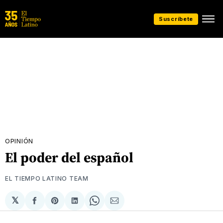
Suscríbete
OPINIÓN
El poder del español
EL TIEMPO LATINO TEAM
𝕏
Compartir
Share
Compartir
Share
Compartir
en
on
en
on
via